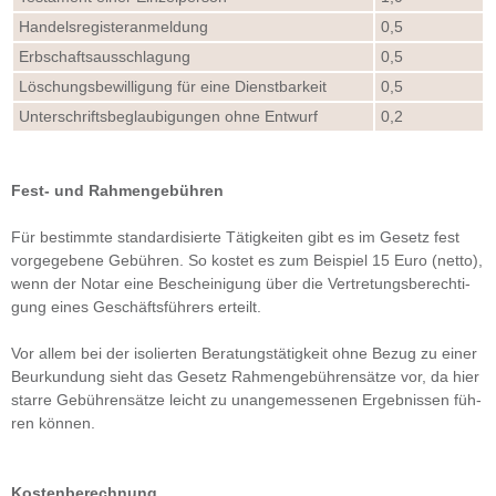
Han­dels­re­gis­ter­an­mel­dung
0,5
Erb­schafts­aus­schla­gung
0,5
Löschungs­be­wil­li­gung für eine Dienst­bar­keit
0,5
Unter­schrifts­be­glau­bi­gun­gen ohne Ent­wurf
0,2
Fest- und Rah­men­ge­büh­ren
Für bestimmte stan­dar­di­sierte Tätig­kei­ten gibt es im Gesetz fest
vor­ge­ge­bene Gebüh­ren. So kos­tet es zum Bei­spiel 15 Euro (netto),
wenn der Notar eine Beschei­ni­gung über die Ver­tre­tungs­be­rech­ti­
gung eines Geschäfts­füh­rers erteilt.
Vor allem bei der iso­lier­ten Bera­tungs­tä­tig­keit ohne Bezug zu einer
Beur­kun­dung sieht das Gesetz Rah­men­ge­büh­ren­sätze vor, da hier
starre Gebüh­ren­sätze leicht zu unan­ge­mes­se­nen Ergeb­nis­sen füh­
ren kön­nen.
Kos­ten­be­rech­nung