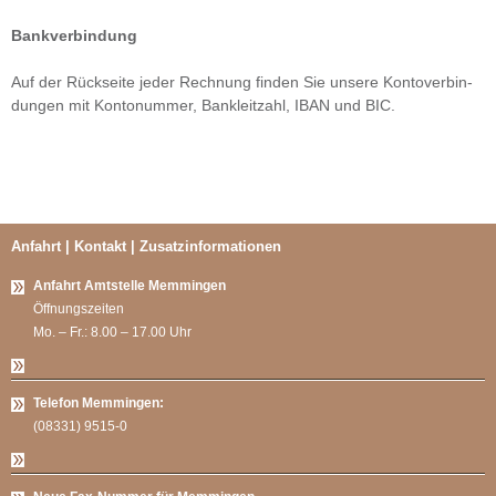
Bank­ver­bin­dung
Auf der Rück­seite jeder Rech­nung fin­den Sie unsere Kon­to­ver­bin­
dun­gen mit Kon­to­num­mer, Bank­leit­zahl, IBAN und BIC.
Anfahrt | Kontakt | Zusatzinformationen
Anfahrt Amtstelle Memmingen
Öffnungszeiten
Mo. – Fr.: 8.00 – 17.00 Uhr
Telefon Memmingen:
(08331) 9515-0