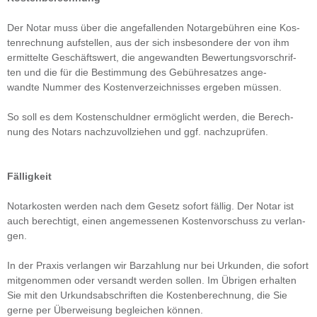
Der Notar muss über die ange­fal­len­den Notar­ge­büh­ren eine Kos­
ten­rech­nung auf­stel­len, aus der sich ins­be­son­dere der von ihm
ermit­telte Geschäfts­wert, die ange­wand­ten Bewer­tungs­vor­schrif­
ten und die für die Bestim­mung des Gebüh­re­sat­zes ange­
wandte Num­mer des Kos­ten­ver­zeich­nis­ses erge­ben müs­sen.
So soll es dem Kos­ten­schuld­ner ermög­licht wer­den, die Berech­
nung des Notars nach­zu­voll­zie­hen und ggf. nach­zu­prü­fen.
Fäl­lig­keit
Notar­kos­ten wer­den nach dem Gesetz sofort fäl­lig. Der Notar ist
auch berech­tigt, einen ange­mes­se­nen Kos­ten­vor­schuss zu ver­lan­
gen.
In der Pra­xis ver­lan­gen wir Bar­zah­lung nur bei Urkun­den, die sofort
mit­ge­nom­men oder ver­sandt wer­den sol­len. Im Übri­gen erhal­ten
Sie mit den Urkunds­ab­schrif­ten die Kos­ten­be­rech­nung, die Sie
gerne per Über­wei­sung beglei­chen kön­nen.