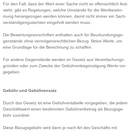
Für den Fall, dass der Wert einer Sache nicht so offen­sicht­lich fest­
steht, gibt es Rege­lun­gen, wel­che Umstände für die Wert­be­stim­
mung her­an­ge­zo­gen wer­den kön­nen, damit nicht immer ein Sach­
ver­stän­di­gen­gut­ach­ten ein­ge­holt wer­den muss.
Die Bewer­tungs­vor­schrif­ten ent­hal­ten auch für Beur­kun­dungs­ge­
gen­stände ohne ver­mö­gens­recht­li­chen Bezug fik­tive Werte, um
eine Grund­lage für die Berech­nung zu schaf­fen.
Für andere Gegen­stände wer­den im Gesetz aus Ver­ein­fa­chungs­
grün­den oder zum Zwe­cke der Gebüh­ren­be­güns­ti­gung Werte vor­
ge­ge­ben.
Gebühr und Gebüh­ren­satz
Durch das Gesetz ist eine Gebüh­ren­ta­belle vor­ge­ge­ben, die jedem
Geschäfts­wert einen bestimm­ten Gebüh­ren­be­trag als Bezugs­ge­
bühr zuord­net.
Diese Bezugs­ge­bühr wird dann je nach Art des Geschäfts mit