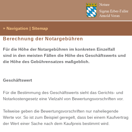
» Navigation | Sitemap
Berech­nung der Notar­ge­büh­ren
Für die Höhe der Notar­ge­büh­ren im kon­kre­ten Ein­zel­fall
sind in den meis­ten Fäl­len die Höhe des Geschäfts­werts und
die Höhe des Gebüh­ren­sat­zes maß­geb­lich.
Geschäfts­wert
Für die Bestim­mung des Geschäfts­werts sieht das Gerichts- und
Notar­kos­ten­ge­setz eine Viel­zahl von Bewer­tungs­vor­schrif­ten vor.
Teil­weise geben die Bewer­tungs­vor­schrif­ten nur nahe­lie­gende
Werte vor. So ist zum Bei­spiel gere­gelt, dass bei einem Kauf­ver­trag
der Wert einer Sache nach dem Kauf­preis bestimmt wird.