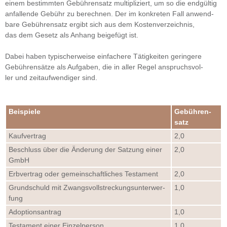
einem bestimm­ten Gebüh­ren­satz mul­ti­pli­ziert, um so die end­gül­tig
anfal­lende Gebühr zu berech­nen. Der im kon­kre­ten Fall anwend­
bare Gebüh­ren­satz ergibt sich aus dem Kos­ten­ver­zeich­nis,
das dem Gesetz als Anhang bei­ge­fügt ist.
Dabei haben typi­scher­weise ein­fa­chere Tätig­kei­ten gerin­gere
Gebüh­ren­sätze als Auf­ga­ben, die in aller Regel anspruchs­vol­
ler und zeit­auf­wen­di­ger sind.
Bei­spiele
Gebüh­ren­
satz
Kauf­ver­trag
2,0
Beschluss über die Ände­rung der Sat­zung einer
2,0
GmbH
Erb­ver­trag oder gemein­schaft­li­ches Tes­ta­ment
2,0
Grund­schuld mit Zwangs­voll­stre­ckungs­un­ter­wer­
1,0
fung
Adop­ti­ons­an­trag
1,0
Tes­ta­ment einer Ein­zel­per­son
1,0