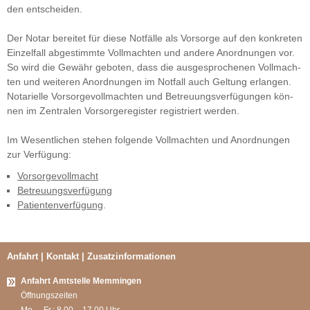
den ent­schei­den.
Der Notar berei­tet für diese Not­fälle als Vor­sorge auf den kon­kre­ten
Ein­zel­fall abge­stimmte Voll­mach­ten und andere Anord­nun­gen vor.
So wird die Gewähr gebo­ten, dass die aus­ge­spro­che­nen Voll­mach­
ten und wei­te­ren Anord­nun­gen im Not­fall auch Gel­tung erlan­gen.
Nota­ri­elle Vor­sor­ge­voll­mach­ten und Betreu­ungs­ver­fü­gun­gen kön­
nen im Zen­tra­len Vor­sor­ge­re­gis­ter regis­triert wer­den.
Im Wesent­li­chen ste­hen fol­gende Voll­mach­ten und Anord­nun­gen
zur Ver­fü­gung:
Vor­sor­ge­voll­macht
Betreu­ungs­ver­fü­gung
Pati­en­ten­ver­fü­gung
.
Anfahrt | Kontakt | Zusatzinformationen
Anfahrt Amtstelle Memmingen
Öffnungszeiten