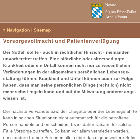
» Navigation | Sitemap
Vor­sor­ge­voll­macht und Pati­en­ten­ver­fü­gung
Der Not­fall sollte - auch in recht­li­cher Hin­sicht - nie­man­den
unvor­be­rei­tet tref­fen. Eine plötz­li­che oder alters­be­dingte
Krank­heit oder ein Unfall kön­nen nicht nur zu wesent­li­chen
Ver­än­de­run­gen in der all­ge­mei­nen per­sön­li­chen Lebens­ge­
stal­tung füh­ren. Krank­heit und Unfall kön­nen auch zur Folge
haben, dass man seine per­sön­li­chen Dinge (recht­lich) nicht
mehr selbst regeln kann und auf die Mit­wir­kung ande­rer ange­
wie­sen ist.
Der nächste Ver­wandte bzw. der Ehe­gatte oder der Lebens­ge­fährte
kann in sol­chen Situa­tio­nen nicht auto­ma­tisch für die betrof­fene
Per­son han­deln und ent­schei­den. Es ist daher rat­sam, für sol­che
Fälle Vor­sorge zu tref­fen. So kann vor allem ver­mie­den wer­den,
dass andere fremde Per­so­nen allein über das eigene wei­tere Befin­