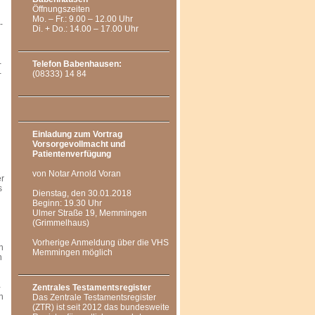
Öffnungszeiten
Mo. – Fr.: 9.00 – 12.00 Uhr
­
Di. + Do.: 14.00 – 17.00 Uhr
­
Telefon Babenhausen:
­
(08333) 14 84
Einladung zum Vortrag
Vorsorgevollmacht und
Patientenverfügung
von Notar Arnold Voran
er
s
Dienstag, den 30.01.2018
Beginn: 19.30 Uhr
Ulmer Straße 19, Memmingen
(Grimmelhaus)
Vorherige Anmeldung über die VHS
n
Memmingen möglich
n
­
Zentrales Testamentsregister
n
Das Zentrale Testamentsregister
(ZTR) ist seit 2012 das bundesweite