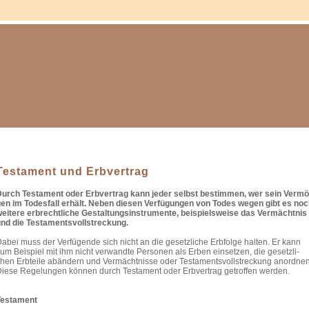
Tes­ta­ment und Erb­ver­trag
urch Tes­ta­ment oder Erb­ver­trag kann jeder selbst bestim­men, wer sein Ver­mö
en im Todes­fall erhält. Neben die­sen Ver­fü­gun­gen von Todes wegen gibt es no
ei­tere erbrecht­li­che Gestal­tungs­in­stru­mente, bei­spiels­weise das Ver­mächt­nis
nd die Tes­ta­ments­voll­stre­ckung.
abei muss der Ver­fü­gende sich nicht an die gesetz­li­che Erb­folge hal­ten. Er kann
um Bei­spiel mit ihm nicht ver­wandte Per­so­nen als Erben ein­set­zen, die gesetz­li­
hen Erb­teile abän­dern und Ver­mächt­nisse oder Tes­ta­ments­voll­stre­ckung anord­nen
iese Rege­lun­gen kön­nen durch Tes­ta­ment oder Erb­ver­trag getrof­fen wer­den.
es­ta­ment