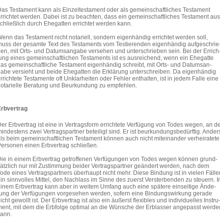
as Tes­ta­ment kann als Ein­zel­tes­ta­ment oder als gemein­schaft­li­ches Tes­ta­ment
rrich­tet wer­den. Dabei ist zu beach­ten, dass ein gemein­schaft­li­ches Tes­ta­ment aus
chließ­lich durch Ehe­gat­ten errich­tet wer­den kann.
enn das Tes­ta­ment nicht nota­ri­ell, son­dern eigen­hän­dig errich­tet wer­den soll,
uss der gesamte Text des Tes­ta­ments vom Tes­tie­ren­den eigen­hän­dig auf­ge­schrie
en, mit Orts- und Datums­an­gabe ver­se­hen und unter­schrie­ben sein. Bei der Errich
ung eines gemein­schaft­li­chen Tes­ta­ments ist es aus­rei­chend, wenn ein Ehe­gatte
as gemein­schaft­li­che Tes­ta­ment eigen­hän­dig schreibt, mit Orts- und Datums­an­
abe ver­sieht und beide Ehe­gat­ten die Erklä­rung unter­schrei­ben. Da eigen­hän­dig
rrich­tete Tes­ta­mente oft Unklar­hei­ten oder Feh­ler ent­hal­ten, ist in jedem Falle eine
ota­ri­elle Bera­tung und Beur­kun­dung zu emp­feh­len.
rb­ver­trag
er Erb­ver­trag ist eine in Ver­trags­form errich­tete Ver­fü­gung von Todes wegen, an d
in­des­tens zwei Ver­trags­part­ner betei­ligt sind. Er ist beur­kun­dungs­be­dürf­tig. Ander
ls beim gemein­schaft­li­chen Tes­ta­ment kön­nen auch nicht mit­ein­an­der ver­hei­ra­tete
er­so­nen einen Erb­ver­trag schlie­ßen.
ie in einem Erb­ver­trag getrof­fe­nen Ver­fü­gun­gen von Todes wegen kön­nen grund­
ätz­lich nur mit Zustim­mung bei­der Ver­trags­part­ner geän­dert wer­den, nach dem
ode eines Ver­trags­part­ners über­haupt nicht mehr. Diese Bin­dung ist in vie­len Fäl­le
in sinn­vol­les Mit­tel, den Nach­lass im Sinne des zuerst Ver­ster­ben­den zu steu­ern. I
inem Erb­ver­trag kann aber in wei­tem Umfang auch eine spä­tere ein­sei­tige Ände­
ung der Ver­fü­gun­gen vor­ge­se­hen wer­den, sofern eine Bin­dungs­wir­kung gerade
icht gewollt ist. Der Erb­ver­trag ist also ein äußerst fle­xi­bles und indi­vi­du­el­les Instru
ent, mit dem die Erb­folge opti­mal an die Wün­sche der Erb­las­ser ange­passt wer­de
ann.