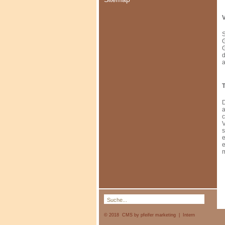
V
S
G
G
d
a
T
D
a
c
V
s
e
e
m
© 2018 CMS by pfeifer marketing
|
Intern