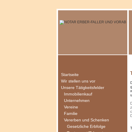
Startseite
Wir stellen uns vor
D
g
Unsere Tätigkeitsfelder
w
Immobilienkauf
u
Unternehmen
D
Vereine
z
c
Familie
D
Vererben und Schenken
Gesetzliche Erbfolge
T