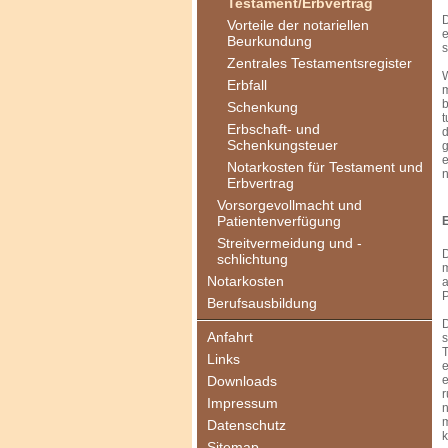
Testament/Erbvertrag
D
Vorteile der notariellen
e
Beurkundung
s
Zentrales Testamentsregister
W
Erbfall
m
b
Schenkung
t
Erbschaft- und
d
Schenkungsteuer
g
e
Notarkosten für Testament und
n
Erbvertrag
Vorsorgevollmacht und
Patientenverfügung
E
Streitvermeidung und -
D
schlichtung
m
Notarkosten
a
P
Berufsausbildung
D
Anfahrt
s
T
Links
e
Downloads
e
r
Impressum
n
m
Datenschutz
k
Sitemap