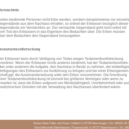
er­mächt­nis
ol­len bestimmte Per­so­nen nicht Erbe wer­den, son­dern bei­spiels­weise nur ein­zeln
egen­stände aus dem Nach­lass erhal­ten, so ord­net der Erb­las­ser bezüg­lich die­ser
egen­stände ein Ver­mächt­nis an. Der ver­machte Gegen­stand geht nicht sofort mit
em Tod des Erb­las­sers in das Eigen­tum des Bedach­ten über. Die Erben müs­sen
ber dem Bedach­ten den Gegen­stand her­aus­ge­ben.
es­ta­ments­voll­stre­ckung
er Erb­las­ser kann durch Ver­fü­gung von Todes wegen Tes­ta­ments­voll­stre­ckung
nord­nen. Wenn der Erb­las­ser nichts ande­res bestimmt, hat der Tes­ta­ments­voll­stre­
ker unter ande­rem die Auf­gabe, den Nach­lass in Besitz zu neh­men, die letzt­wil­li­ge
er­fü­gun­gen des Erb­las­sers zur Aus­füh­rung zu brin­gen und bei einer Erben­ge­mein
chaft ggf. die Aus­ein­an­der­set­zung unter den Erben vor­zu­neh­men. Die Anord­nung
iner Tes­ta­ments­voll­stre­ckung ist sinn­voll bei grö­ße­ren Ver­mö­gen oder wenn zu
rwar­ten ist, dass die Erben auf­grund von Min­der­jäh­rig­keit, Uner­fah­ren­heit oder au
edi­zi­ni­schen Grün­den mit der Ver­wal­tung des Nach­las­ses über­for­dert wären.
Notare Erber-Faller und Voran | Hallhof 6 | 87700 Memmingen
|
Tel. (08331) 95 
Geschäftsstelle Babenhausen | Frauenstraße 4 | 87727 Babenhausen
|
Tel. (0