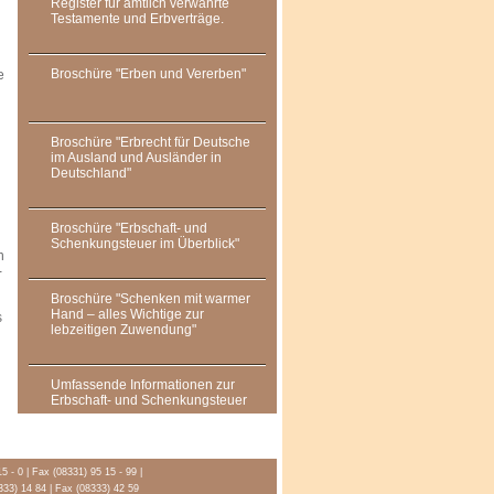
Register für amtlich verwahrte
Testamente und Erbverträge.
Broschüre "Erben und Vererben"
e
Broschüre "Erbrecht für Deutsche
im Ausland und Ausländer in
Deutschland"
Broschüre "Erbschaft- und
Schenkungsteuer im Überblick"
n
­
Broschüre "Schenken mit warmer
Hand – alles Wichtige zur
s
lebzeitigen Zuwendung"
Umfassende Informationen zur
Erbschaft- und Schenkungsteuer
15 - 0 | Fax (08331) 95 15 - 99
|
8333) 14 84 | Fax (08333) 42 59